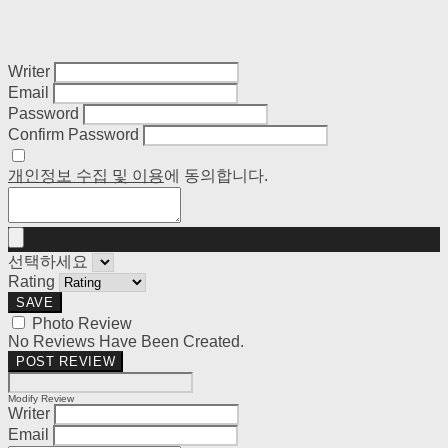
Writer
Email
Password
Confirm Password
개인정보 수집 및 이용
에 동의합니다.
선택하세요
Rating
SAVE
Photo Review
No Reviews Have Been Created.
POST REVIEW
Modify Review
Writer
Email