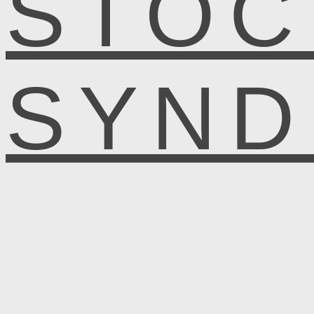
STOC
SYN