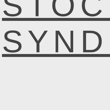
STOC
SYN