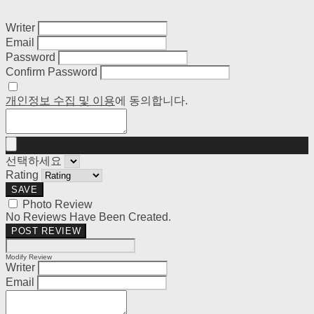
Writer
Email
Password
Confirm Password
개인정보 수집 및 이용
에 동의합니다.
선택하세요
Rating
SAVE
Photo Review
No Reviews Have Been Created.
POST REVIEW
Modify Review
Writer
Email