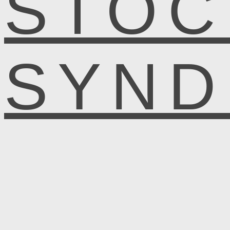
STOC
SYN