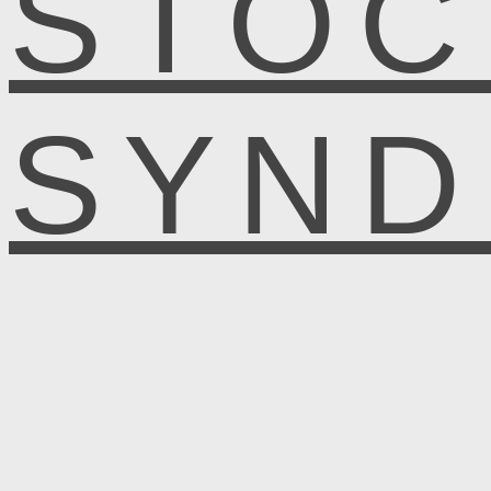
STOC
SYN