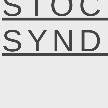
STOC
SYN