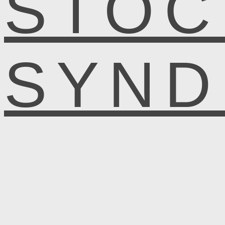
STOC
SYN