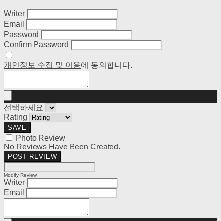
Writer
Email
Password
Confirm Password
개인정보 수집 및 이용
에 동의합니다.
선택하세요
Rating
SAVE
Photo Review
No Reviews Have Been Created.
POST REVIEW
Modify Review
Writer
Email