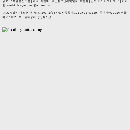
상호: 스톡홀름신드롬 | 대표: 최한아 | 개인정보관리책임자: 최한아 | 전화: 070-8754-7897 | 이메
일: stockholmsyndrome@naver.com
주소: 서울시 마포구 잔다리로 101, 1층 | 사업자등록번호:
105-21-81716
| 통신판매:
2014-서울
마포-1132
| 호스팅제공자: (주)식스샵