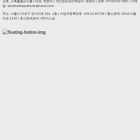
상호: 스톡홀름신드롬 | 대표: 최한아 | 개인정보관리책임자: 최한아 | 전화: 070-8754-7897 | 이메
일: stockholmsyndrome@naver.com
주소: 서울시 마포구 잔다리로 101, 1층 | 사업자등록번호:
105-21-81716
| 통신판매:
2014-서울
마포-1132
| 호스팅제공자: (주)식스샵