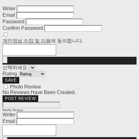
Writer
Email
Password
Confirm Password
개인정보 수집 및 이용
에 동의합니다.
선택하세요
Rating
SAVE
Photo Review
No Reviews Have Been Created.
POST REVIEW
Modify Review
Writer
Email