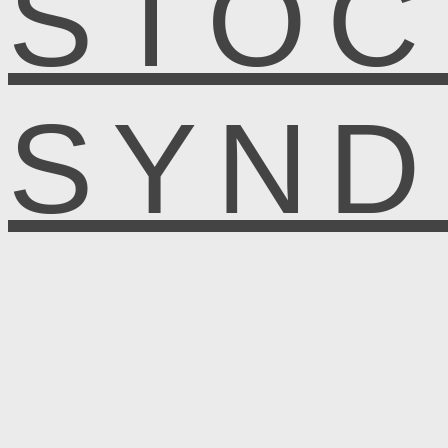
STOC
SYN