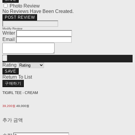
Photo Review
No Reviews Have Been Created.
POST REVIEW
Modify Review
Writer
Email
Rating
SAVE
Return To List
구매하기
TIGIRL TEE - CREAM
39,200원
49,000원
추가 금액