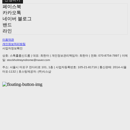
페이스북
카카오톡
네이버 블로그
밴드
라인
이용약관
개인정보처리방침
사업자정보확인
상호: 스톡홀름신드롬 | 대표: 최한아 | 개인정보관리책임자: 최한아 | 전화: 070-8754-7897 | 이메
일: stockholmsyndrome@naver.com
주소: 서울시 마포구 잔다리로 101, 1층 | 사업자등록번호:
105-21-81716
| 통신판매:
2014-서울
마포-1132
| 호스팅제공자: (주)식스샵