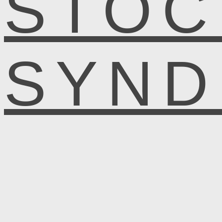
STOC
SYN