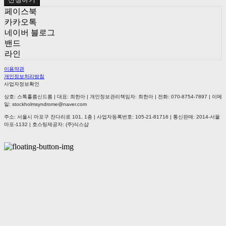
페이스북
카카오톡
네이버 블로그
밴드
라인
이용약관
개인정보처리방침
사업자정보확인
상호: 스톡홀름신드롬 | 대표: 최한아 | 개인정보관리책임자: 최한아 | 전화: 070-8754-7897 | 이메
일: stockholmsyndrome@naver.com
주소: 서울시 마포구 잔다리로 101, 1층 | 사업자등록번호:
105-21-81716
| 통신판매:
2014-서울
마포-1132
| 호스팅제공자: (주)식스샵