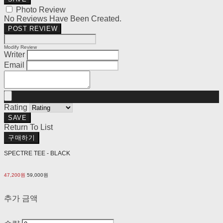
Photo Review
No Reviews Have Been Created.
POST REVIEW
Modify Review
Writer
Email
Rating
SAVE
Return To List
구매하기
SPECTRE TEE - BLACK
47,200원
59,000원
추가 금액