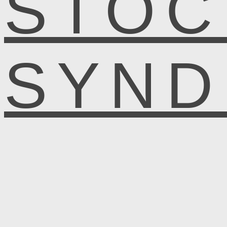
STOC
SYN