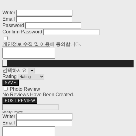
Writer
Email
Password
Confirm Password
개인정보 수집 및 이용
에 동의합니다.
선택하세요
Rating
SAVE
Photo Review
No Reviews Have Been Created.
POST REVIEW
Modify Review
Writer
Email