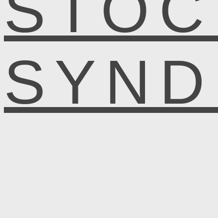
STOC
SYN