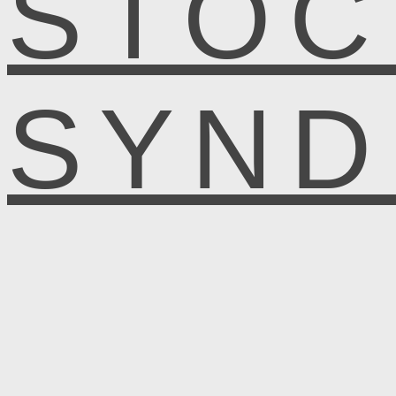
STOC
SYN