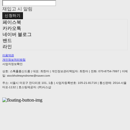
재입고 시 알림
신청하기
페이스북
카카오톡
네이버 블로그
밴드
라인
이용약관
개인정보처리방침
사업자정보확인
상호: 스톡홀름신드롬 | 대표: 최한아 | 개인정보관리책임자: 최한아 | 전화: 070-8754-7897 | 이메
일: stockholmsyndrome@naver.com
주소: 서울시 마포구 잔다리로 101, 1층 | 사업자등록번호:
105-21-81716
| 통신판매:
2014-서울
마포-1132
| 호스팅제공자: (주)식스샵