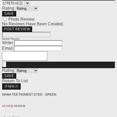
선택하세요
Rating
SAVE
Photo Review
No Reviews Have Been Created.
POST REVIEW
Modify Review
Writer
Email
Rating
SAVE
Return To List
구매하기
MAMA TEE PIGMENT DYED - GREEN
39,200원
49,000원