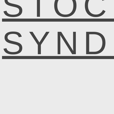
STOC
SYN