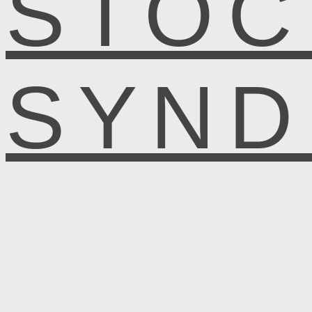
STOC
SYN