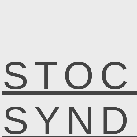
STOC
SYN