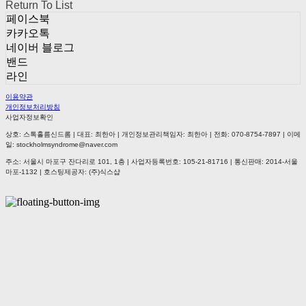
Return To List
페이스북
카카오톡
네이버 블로그
밴드
라인
이용약관
개인정보처리방침
사업자정보확인
상호: 스톡홀름신드롬 | 대표: 최한아 | 개인정보관리책임자: 최한아 | 전화: 070-8754-7897 | 이메
일: stockholmsyndrome@naver.com
주소: 서울시 마포구 잔다리로 101, 1층 | 사업자등록번호:
105-21-81716
| 통신판매:
2014-서울
마포-1132
| 호스팅제공자: (주)식스샵