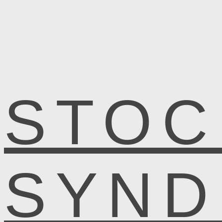
STOC
SYN