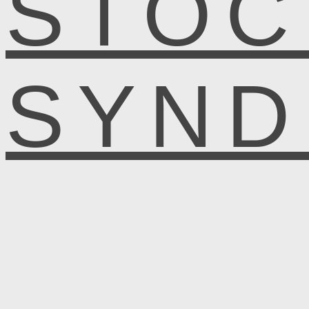
STOC
SYN