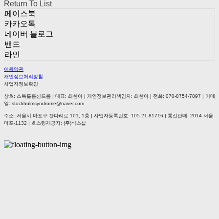
Return To List
페이스북
카카오톡
네이버 블로그
밴드
라인
이용약관
개인정보처리방침
사업자정보확인
상호: 스톡홀름신드롬 | 대표: 최한아 | 개인정보관리책임자: 최한아 | 전화: 070-8754-7897 | 이메
일: stockholmsyndrome@naver.com
주소: 서울시 마포구 잔다리로 101, 1층 | 사업자등록번호:
105-21-81716
| 통신판매:
2014-서울
마포-1132
| 호스팅제공자: (주)식스샵