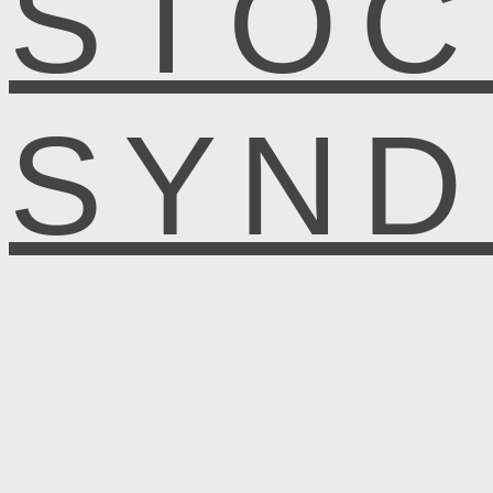
STOC
SYN