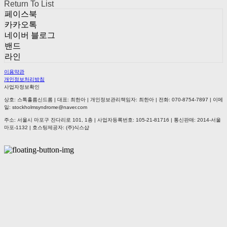
Return To List
페이스북
카카오톡
네이버 블로그
밴드
라인
이용약관
개인정보처리방침
사업자정보확인
상호: 스톡홀름신드롬 | 대표: 최한아 | 개인정보관리책임자: 최한아 | 전화: 070-8754-7897 | 이메
일: stockholmsyndrome@naver.com
주소: 서울시 마포구 잔다리로 101, 1층 | 사업자등록번호:
105-21-81716
| 통신판매:
2014-서울
마포-1132
| 호스팅제공자: (주)식스샵