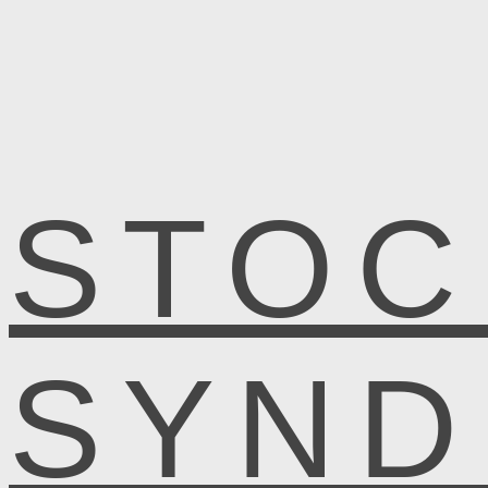
STOC
SYN