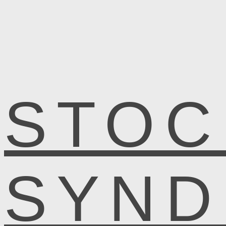
STOC
SYN