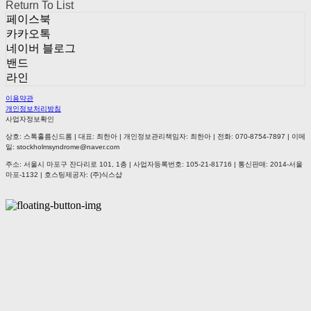
Return To List
페이스북
카카오톡
네이버 블로그
밴드
라인
이용약관
개인정보처리방침
사업자정보확인
상호: 스톡홀름신드롬 | 대표: 최한아 | 개인정보관리책임자: 최한아 | 전화: 070-8754-7897 | 이메
일: stockholmsyndrome@naver.com
주소: 서울시 마포구 잔다리로 101, 1층 | 사업자등록번호:
105-21-81716
| 통신판매:
2014-서울
마포-1132
| 호스팅제공자: (주)식스샵