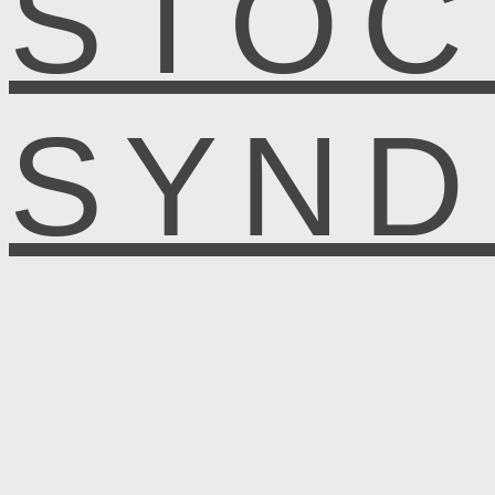
STOC
SYN