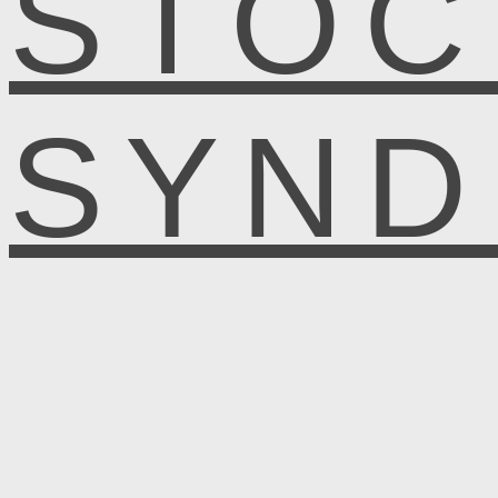
STOC
SYN