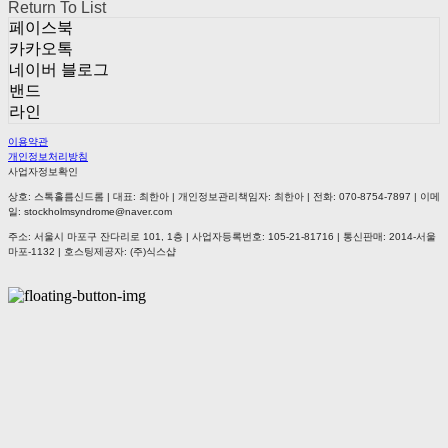
Return To List
페이스북
카카오톡
네이버 블로그
밴드
라인
이용약관
개인정보처리방침
사업자정보확인
상호: 스톡홀름신드롬 | 대표: 최한아 | 개인정보관리책임자: 최한아 | 전화: 070-8754-7897 | 이메
일: stockholmsyndrome@naver.com
주소: 서울시 마포구 잔다리로 101, 1층 | 사업자등록번호:
105-21-81716
| 통신판매:
2014-서울
마포-1132
| 호스팅제공자: (주)식스샵