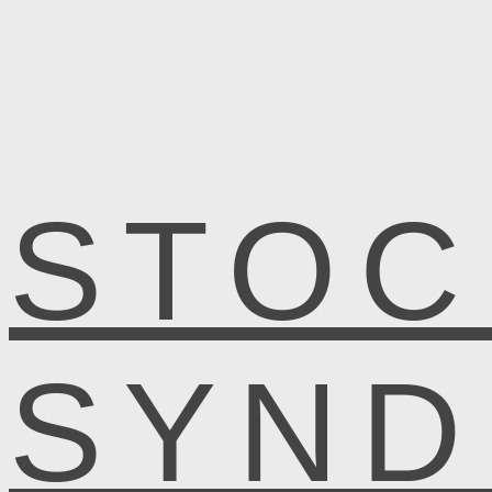
STOC
SYN