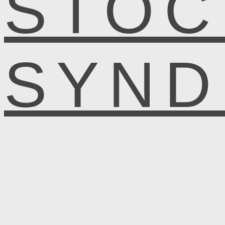
STOC
SYN