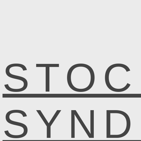
STOC
SYN