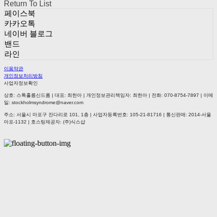
Return To List
페이스북
카카오톡
네이버 블로그
밴드
라인
이용약관
개인정보처리방침
사업자정보확인
상호: 스톡홀름신드롬 | 대표: 최한아 | 개인정보관리책임자: 최한아 | 전화: 070-8754-7897 | 이메
일: stockholmsyndrome@naver.com
주소: 서울시 마포구 잔다리로 101, 1층 | 사업자등록번호:
105-21-81716
| 통신판매:
2014-서울
마포-1132
| 호스팅제공자: (주)식스샵