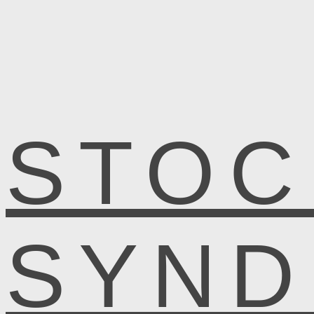
STOC
SYN