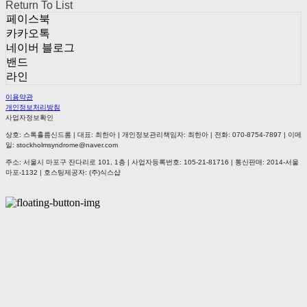
Return To List
페이스북
카카오톡
네이버 블로그
밴드
라인
이용약관
개인정보처리방침
사업자정보확인
상호: 스톡홀름신드롬 | 대표: 최한아 | 개인정보관리책임자: 최한아 | 전화: 070-8754-7897 | 이메
일: stockholmsyndrome@naver.com
주소: 서울시 마포구 잔다리로 101, 1층 | 사업자등록번호:
105-21-81716
| 통신판매:
2014-서울
마포-1132
| 호스팅제공자: (주)식스샵