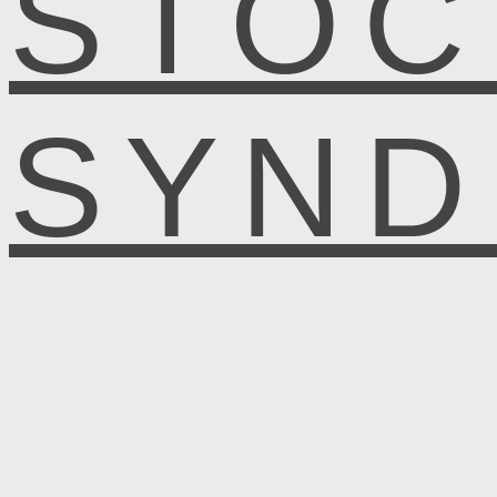
STOC
SYN