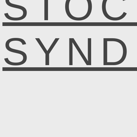
STOC
SYN