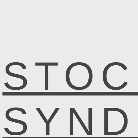
STOC
SYN