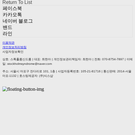
Return To List
페이스북
카카오톡
네이버 블로그
밴드
라인
이용약관
개인정보처리방침
사업자정보확인
상호: 스톡홀름신드롬 | 대표: 최한아 | 개인정보관리책임자: 최한아 | 전화: 070-8754-7897 | 이메
일: stockholmsyndrome@naver.com
주소: 서울시 마포구 잔다리로 101, 1층 | 사업자등록번호:
105-21-81716
| 통신판매:
2014-서울
마포-1132
| 호스팅제공자: (주)식스샵