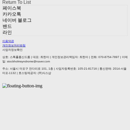
Return To List
페이스북
카카오톡
네이버 블로그
밴드
라인
이용약관
개인정보처리방침
사업자정보확인
상호: 스톡홀름신드롬 | 대표: 최한아 | 개인정보관리책임자: 최한아 | 전화: 070-8754-7897 | 이메
일: stockholmsyndrome@naver.com
주소: 서울시 마포구 잔다리로 101, 1층 | 사업자등록번호:
105-21-81716
| 통신판매:
2014-서울
마포-1132
| 호스팅제공자: (주)식스샵