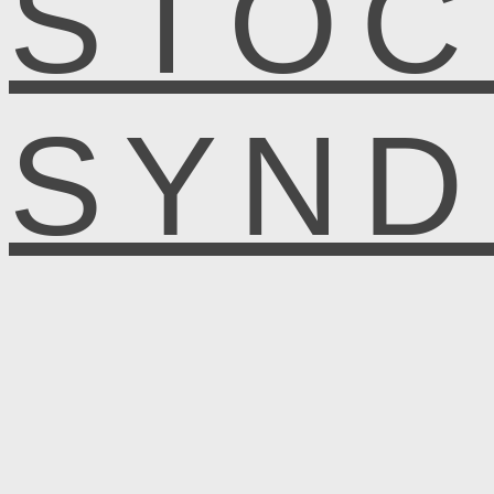
STOC
SYN