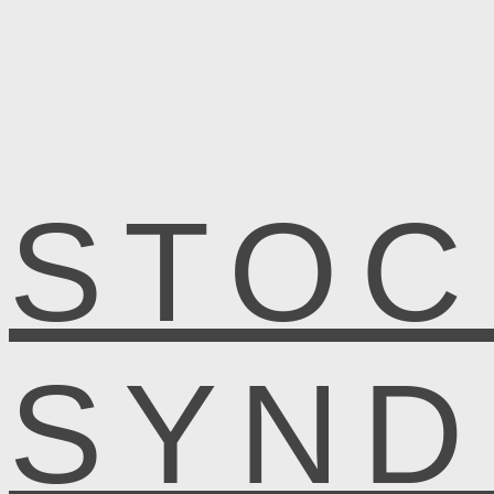
STOC
SYN