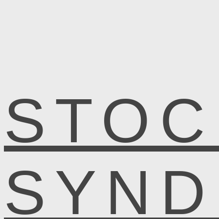
STOC
SYN