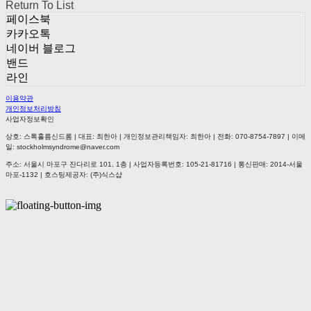
Return To List
페이스북
카카오톡
네이버 블로그
밴드
라인
이용약관
개인정보처리방침
사업자정보확인
상호: 스톡홀름신드롬 | 대표: 최한아 | 개인정보관리책임자: 최한아 | 전화: 070-8754-7897 | 이메
일: stockholmsyndrome@naver.com
주소: 서울시 마포구 잔다리로 101, 1층 | 사업자등록번호:
105-21-81716
| 통신판매:
2014-서울
마포-1132
| 호스팅제공자: (주)식스샵