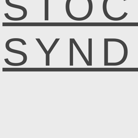
STOC
SYN