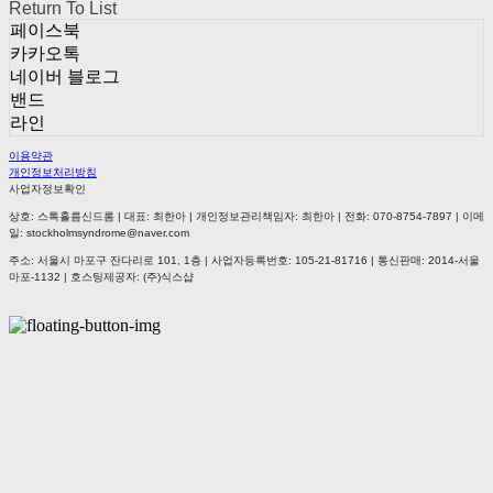
Return To List
페이스북
카카오톡
네이버 블로그
밴드
라인
이용약관
개인정보처리방침
사업자정보확인
상호: 스톡홀름신드롬 | 대표: 최한아 | 개인정보관리책임자: 최한아 | 전화: 070-8754-7897 | 이메
일: stockholmsyndrome@naver.com
주소: 서울시 마포구 잔다리로 101, 1층 | 사업자등록번호:
105-21-81716
| 통신판매:
2014-서울
마포-1132
| 호스팅제공자: (주)식스샵