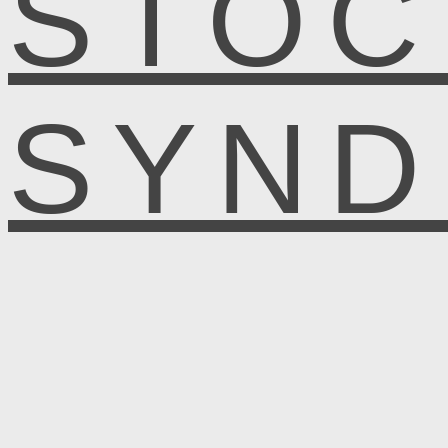
STOC
SYN