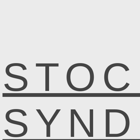
STOC
SYN