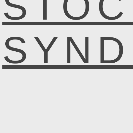
STOC
SYN