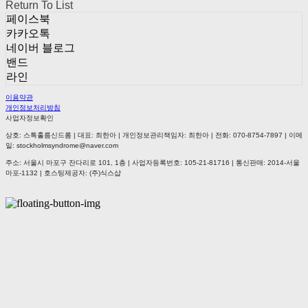
Return To List
페이스북
카카오톡
네이버 블로그
밴드
라인
이용약관
개인정보처리방침
사업자정보확인
상호: 스톡홀름신드롬 | 대표: 최한아 | 개인정보관리책임자: 최한아 | 전화: 070-8754-7897 | 이메
일: stockholmsyndrome@naver.com
주소: 서울시 마포구 잔다리로 101, 1층 | 사업자등록번호:
105-21-81716
| 통신판매:
2014-서울
마포-1132
| 호스팅제공자: (주)식스샵