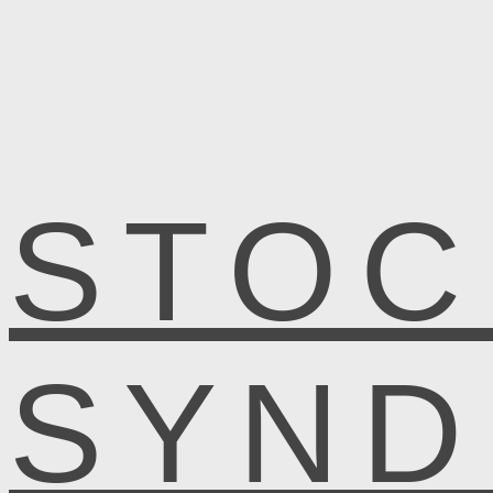
STOC
SYN