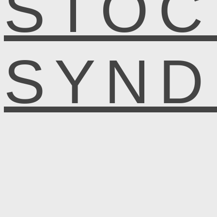
STOC
SYN