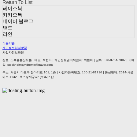
Return To List
페이스북
카카오톡
네이버 블로그
밴드
라인
이용약관
개인정보처리방침
사업자정보확인
상호: 스톡홀름신드롬 | 대표: 최한아 | 개인정보관리책임자: 최한아 | 전화: 070-8754-7897 | 이메
일: stockholmsyndrome@naver.com
주소: 서울시 마포구 잔다리로 101, 1층 | 사업자등록번호:
105-21-81716
| 통신판매:
2014-서울
마포-1132
| 호스팅제공자: (주)식스샵