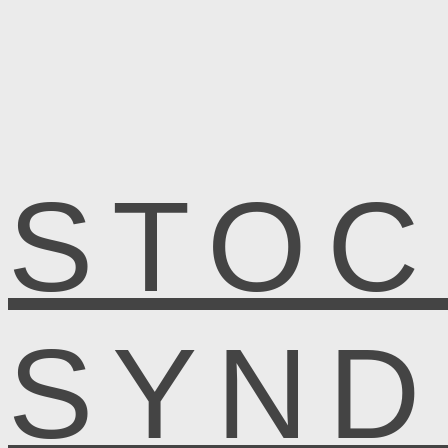
STOC
SYN