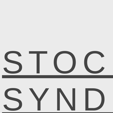
STOC
SYN