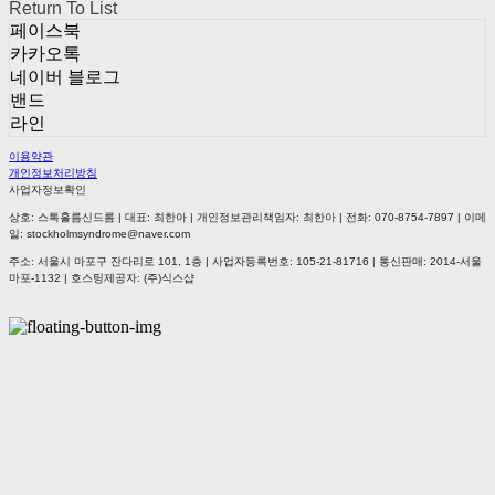
Return To List
페이스북
카카오톡
네이버 블로그
밴드
라인
이용약관
개인정보처리방침
사업자정보확인
상호: 스톡홀름신드롬 | 대표: 최한아 | 개인정보관리책임자: 최한아 | 전화: 070-8754-7897 | 이메
일: stockholmsyndrome@naver.com
주소: 서울시 마포구 잔다리로 101, 1층 | 사업자등록번호:
105-21-81716
| 통신판매:
2014-서울
마포-1132
| 호스팅제공자: (주)식스샵