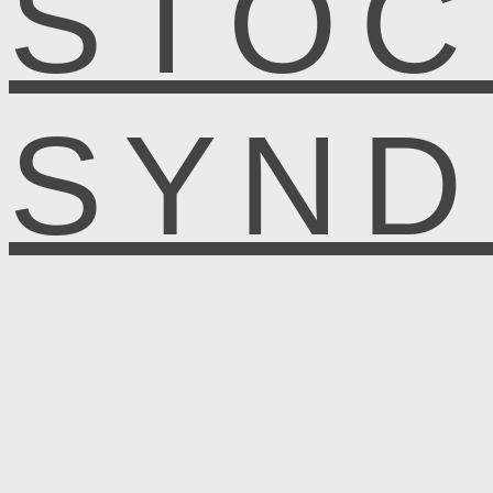
STOC
SYN