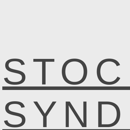
STOC
SYN