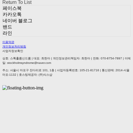
Return To List
페이스북
카카오톡
네이버 블로그
밴드
라인
이용약관
개인정보처리방침
사업자정보확인
상호: 스톡홀름신드롬 | 대표: 최한아 | 개인정보관리책임자: 최한아 | 전화: 070-8754-7897 | 이메
일: stockholmsyndrome@naver.com
주소: 서울시 마포구 잔다리로 101, 1층 | 사업자등록번호:
105-21-81716
| 통신판매:
2014-서울
마포-1132
| 호스팅제공자: (주)식스샵