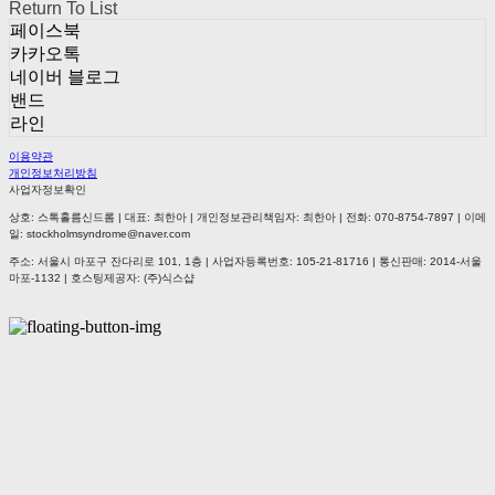
Return To List
페이스북
카카오톡
네이버 블로그
밴드
라인
이용약관
개인정보처리방침
사업자정보확인
상호: 스톡홀름신드롬 | 대표: 최한아 | 개인정보관리책임자: 최한아 | 전화: 070-8754-7897 | 이메
일: stockholmsyndrome@naver.com
주소: 서울시 마포구 잔다리로 101, 1층 | 사업자등록번호:
105-21-81716
| 통신판매:
2014-서울
마포-1132
| 호스팅제공자: (주)식스샵