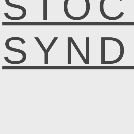
STOC
SYN