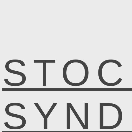
STOC
SYN