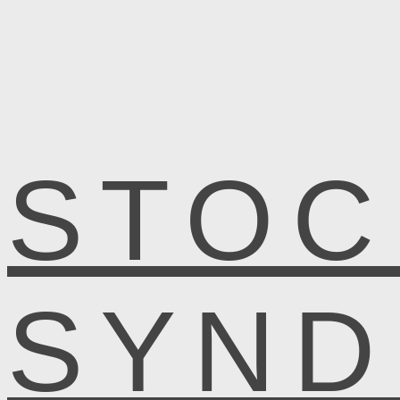
STOC
SYN