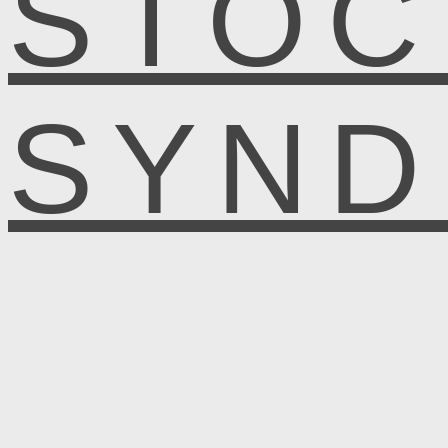
STOC
SYN