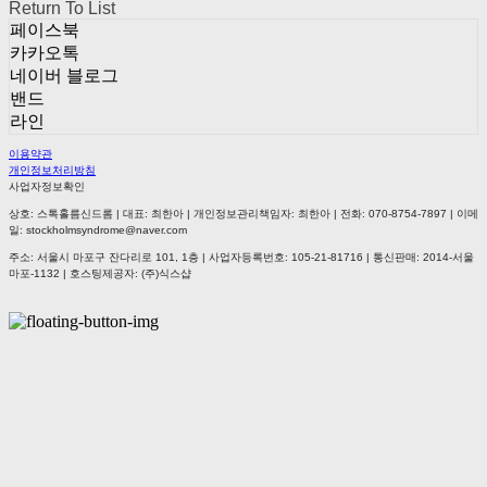
Return To List
페이스북
카카오톡
네이버 블로그
밴드
라인
이용약관
개인정보처리방침
사업자정보확인
상호: 스톡홀름신드롬 | 대표: 최한아 | 개인정보관리책임자: 최한아 | 전화: 070-8754-7897 | 이메
일: stockholmsyndrome@naver.com
주소: 서울시 마포구 잔다리로 101, 1층 | 사업자등록번호:
105-21-81716
| 통신판매:
2014-서울
마포-1132
| 호스팅제공자: (주)식스샵