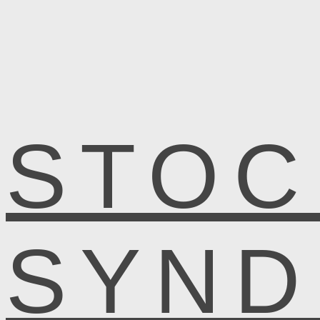
STOC
SYN