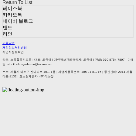
Return To List
페이스북
카카오톡
네이버 블로그
밴드
라인
이용약관
개인정보처리방침
사업자정보확인
상호: 스톡홀름신드롬 | 대표: 최한아 | 개인정보관리책임자: 최한아 | 전화: 070-8754-7897 | 이메
일: stockholmsyndrome@naver.com
주소: 서울시 마포구 잔다리로 101, 1층 | 사업자등록번호:
105-21-81716
| 통신판매:
2014-서울
마포-1132
| 호스팅제공자: (주)식스샵