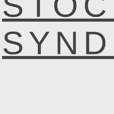
STOC
SYN